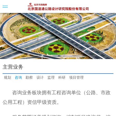
企业简
组织结
企业资
主营业务
人员构
规划
咨询
勘察
设计
监理
科研
项目管理
质量管
咨询业务板块
拥有工程咨询单位（公路、市政
注册资
公用工程）资信甲级
资质。
经营状